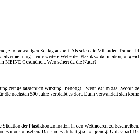
nd, zum gewaltigen Schlag ausholt. Als seien die Milliarden Tonnen Plast
italvermehrung – eine weitere Welle der Plastikkontamination, ungleic
 um MEINE Gesundheit. Wen schert da die Natur?
rung zeitige tatsächlich Wirkung– benötigt – wenn es um das „Wohl“ d
r die nächsten 500 Jahre verbleibt es dort. Dann verwandelt sich kom
e Situation der Plastikkontamination in den Weltmeeren zu beschreiben,
enn wir uns umsehen: Das sind wahrhaftig schon genug! Unfassbar! Die 