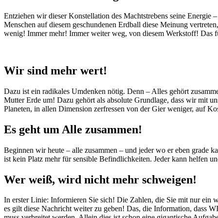
Entziehen wir dieser Konstellation des Machtstrebens seine Energi
Menschen auf diesem geschundenen Erdball diese Meinung vertreten, w
wenig! Immer mehr! Immer weiter weg, von diesem Werkstoff! Das fu
Wir sind mehr wert!
Dazu ist ein radikales Umdenken nötig. Denn – Alles gehört zusammen
Mutter Erde um! Dazu gehört als absolute Grundlage, dass wir mit un
Planeten, in allen Dimension zerfressen von der Gier weniger, auf Kos
Es geht um Alle zusammen!
Beginnen wir heute – alle zusammen – und jeder wo er eben grade ka
ist kein Platz mehr für sensible Befindlichkeiten. Jeder kann helfe
Wer weiß, wird nicht mehr schweigen!
In erster Linie: Informieren Sie sich! Die Zahlen, die Sie mit nur ein
es gilt diese Nachricht weiter zu geben! Das, die Information, dass
muss verbreitet werden. Allein dies ist schon eine gigantische Aufga