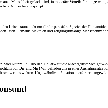
esamte Menschheit gedacht sind, in monetäre Vorteile für einige wenig
i bare Münze heraus springt.
t den Lebensraum nicht nur für die parasitäre Spezies der Humanoiden,
 auf den Tisch! Schwule Makrelen und zeugungsunfähige Menschenmännc
 barer Münze, in Euro und Dollar – für die Machtgelüste weniger – da
Reichtum von
Dir
und
Mir
! Wir befinden uns in einer Ausnahmesituat
 müssen wir uns wehren. Ungewöhnliche Situationen erfordern ungew
konsum!