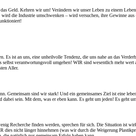
e – das Geld. Kehren wir um! Verändern wir unser Leben zu einem Leb
ird die Industrie umschwenken – wird versuchen, ihre Gewinne aus der
nktioniert!
. Es ist an uns, eine unheilvolle Tendenz, die uns nahe an das Verde
s selbst verantwortungsvoll umgehen! WIR sind wesentlich mehr wert a
ten Aller.
nn. Gemeinsam sind wir stark! Und ein gemeinsames Ziel ist eine leb
n und dabei sein. Mit dem, was er eben kann. Es geht um jeden! Es geht
 wenig Recherche finden werden, sprechen für sich. Die Situation ist wir
 WIR dies nicht länger hinnehmen (was wir durch die Weigerung Plastik
be, die natürlich nur gemeinsam Erfolg haben kann.