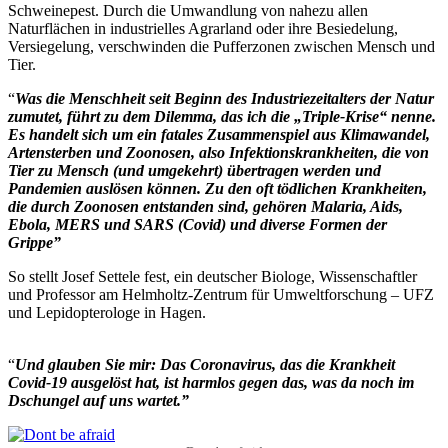
Schweinepest. Durch die Umwandlung von nahezu allen
Naturflächen in industrielles Agrarland oder ihre Besiedelung,
Versiegelung, verschwinden die Pufferzonen zwischen Mensch und
Tier.
“
Was die Menschheit seit Beginn des Industriezeitalters der Natur
zumutet, führt zu dem Dilemma, das ich die „Triple-Krise“ nenne.
Es handelt sich um ein fatales Zusammenspiel aus Klimawandel,
Artensterben und Zoonosen, also Infektionskrankheiten, die von
Tier zu Mensch (und umgekehrt) übertragen werden und
Pandemien auslösen können. Zu den oft tödlichen Krankheiten,
die durch Zoonosen entstanden sind, gehören Malaria, Aids,
Ebola, MERS und SARS (Covid) und diverse Formen der
Grippe”
So stellt Josef Settele fest, ein deutscher Biologe, Wissenschaftler
und Professor am Helmholtz-Zentrum für Umweltforschung – UFZ
und Lepidopterologe in Hagen.
“
Und glauben Sie mir: Das Coronavirus, das die Krankheit
Covid-19 ausgelöst hat, ist harmlos gegen das, was da noch im
Dschungel auf uns wartet.”