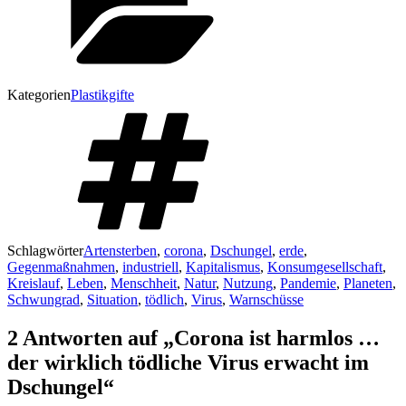
Kategorien
Plastikgifte
Schlagwörter
Artensterben
,
corona
,
Dschungel
,
erde
,
Gegenmaßnahmen
,
industriell
,
Kapitalismus
,
Konsumgesellschaft
,
Kreislauf
,
Leben
,
Menschheit
,
Natur
,
Nutzung
,
Pandemie
,
Planeten
,
Schwungrad
,
Situation
,
tödlich
,
Virus
,
Warnschüsse
2 Antworten auf „Corona ist harmlos …
der wirklich tödliche Virus erwacht im
Dschungel“