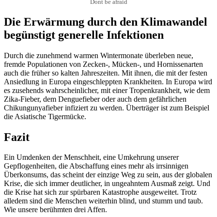
Dont be afraid
Die Erwärmung durch den Klimawandel
begünstigt generelle Infektionen
Durch die zunehmend warmen Wintermonate überleben neue,
fremde Populationen von Zecken-, Mücken-, und Hornissenarten
auch die früher so kalten Jahreszeiten. Mit ihnen, die mit der festen
Ansiedlung in Europa eingeschleppten Krankheiten. In Europa wird
es zusehends wahrscheinlicher, mit einer Tropenkrankheit, wie dem
Zika-Fieber, dem Denguefieber oder auch dem gefährlichen
Chikungunyafieber infiziert zu werden. Überträger ist zum Beispiel
die Asiatische Tigermücke.
Fazit
Ein Umdenken der Menschheit, eine Umkehrung unserer
Gepflogenheiten, die Abschaffung eines mehr als irrsinnigen
Überkonsums, das scheint der einzige Weg zu sein, aus der globalen
Krise, die sich immer deutlicher, in ungeahntem Ausmaß zeigt. Und
die Krise hat sich zur spürbaren Katastrophe ausgeweitet. Trotz
alledem sind die Menschen weiterhin blind, und stumm und taub.
Wie unsere berühmten drei Affen.