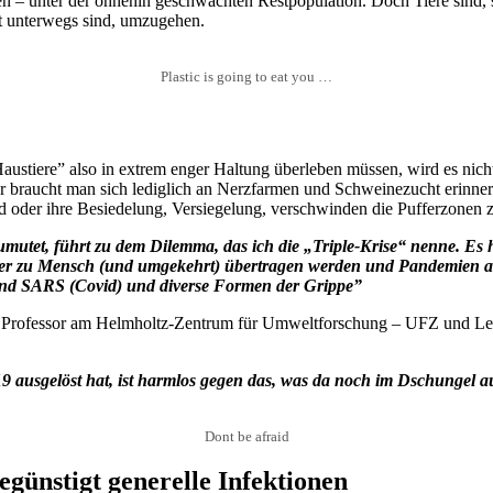
en – unter der ohnehin geschwächten Restpopulation. Doch Tiere sind, so
rt unterwegs sind, umzugehen.
Plastic is going to eat you …
tiere” also in extrem enger Haltung überleben müssen, wird es nicht la
ier braucht man sich lediglich an Nerzfarmen und Schweinezucht erinn
d oder ihre Besiedelung, Versiegelung, verschwinden die Pufferzonen
 zumutet, führt zu dem Dilemma, das ich die „Triple-Krise“ nenne. E
Tier zu Mensch (und umgekehrt) übertragen werden und Pandemien au
und SARS (Covid) und diverse Formen der Grippe”
r und Professor am Helmholtz-Zentrum für Umweltforschung – UFZ und L
9 ausgelöst hat, ist harmlos gegen das, was da noch im Dschungel au
Dont be afraid
ünstigt generelle Infektionen