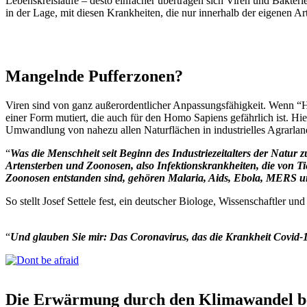
Lebenskreisläufe – desto einfacher übertragen sich Viren und Bakteri
in der Lage, mit diesen Krankheiten, die nur innerhalb der eigenen A
Mangelnde Pufferzonen?
Viren sind von ganz außerordentlicher Anpassungsfähigkeit. Wenn “Haus
einer Form mutiert, die auch für den Homo Sapiens gefährlich ist. H
Umwandlung von nahezu allen Naturflächen in industrielles Agrarlan
“
Was die Menschheit seit Beginn des Industriezeitalters der Natur
Artensterben und Zoonosen, also Infektionskrankheiten, die von 
Zoonosen entstanden sind, gehören Malaria, Aids, Ebola, MERS 
So stellt Josef Settele fest, ein deutscher Biologe, Wissenschaftle
“
Und glauben Sie mir: Das Coronavirus, das die Krankheit Covid-1
Die Erwärmung durch den Klimawandel beg