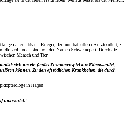
lange sie in der freien Natur leben, weitaus besser als der Mensch,
nge dauern, bis ein Erreger, der innerhalb dieser Art zirkuliert, zu
ern, die verbunden sind, mit den Namen Schweinepest. Durch die
 zwischen Mensch und Tier.
s handelt sich um ein fatales Zusammenspiel aus Klimawandel,
slösen können. Zu den oft tödlichen Krankheiten, die durch
epidopterologe in Hagen.
f uns wartet.”