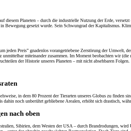
f diesem Planeten – durch die industrielle Nutzung der Erde, versetzt 
 der in Bewegung gesetzt wurde. Sein Schwungrad der Kapitalismus. Kli
 um jeden Preis” gnadenlos vorangetriebene Zerstörung der Umwelt, de
z unmittelbar miteinander zusammen. Im Moment beobachten wir (die me
chteilen der Historie unseres Planeten – mit nicht absehbaren Folgen.
sraten
sweise, in dem 80 Prozent der Tierarten unseres Globus zu finden sind
bis dahin noch unberührt gebliebene Arealen, erhöht sich drastisch, wäh
gen nach oben
stralien, Sibirien, dem Westen der USA – durch Brandrodungen, wird 