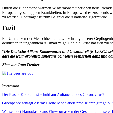
Durch die zunehmend warmen Wintermonate überleben neue, fremde Pop
Europa eingeschleppten Krankheiten. In Europa wird es zusehends wa
zu werden. Überträger ist zum Beispiel die Asiatische Tigermücke.
Fazit
Ein Umdenken der Menschheit, eine Umkehrung unserer Gepflogenheite
deutlicher, in ungeahntem Ausmaß zeigt. Und die Krise hat sich zur 
“
Die Deutsche Allianz Klimawandel und Gesundheit (K.L.U.G.) sch
dass die weit verbreitete Ignoranz bei vielen Menschen ganz und gar
Zitat von Jutta Denker
Interessant
Der Plastik Konsum ist schuld am Auftauchen des Coronavirus?
Greenpeace schlägt Alarm: Große Modelabels produzieren giftige NP
Wie schadet Nanoplastik aus Einwegmasken der Gesundheit unserer 