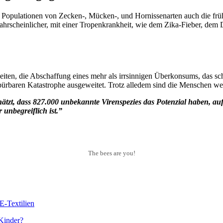
ulationen von Zecken-, Mücken-, und Hornissenarten auch die früher s
hrscheinlicher, mit einer Tropenkrankheit, wie dem Zika-Fieber, dem 
n, die Abschaffung eines mehr als irrsinnigen Überkonsums, das schei
spürbaren Katastrophe ausgeweitet. Trotz alledem sind die Menschen we
ätzt, dass 827.000 unbekannte Virenspezies das Potenzial haben, 
 unbegreiflich ist.”
The bees are you!
E-Textilien
Kinder?