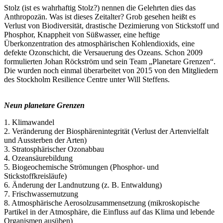
Stolz (ist es wahrhaftig Stolz?) nennen die Gelehrten dies das
Anthropozän. Was ist dieses Zeitalter? Grob gesehen heißt es
Verlust von Biodiversität, drastische Dezimierung von Stickstoff und
Phosphor, Knappheit von Süßwasser, eine heftige
Überkonzentration des atmosphärischen Kohlendioxids, eine
defekte Ozonschicht, die Versauerung des Ozeans. Schon 2009
formulierten Johan Röckström und sein Team „Planetare Grenzen“.
Die wurden noch einmal überarbeitet von 2015 von den Mitgliedern
des Stockholm Resilience Centre unter Will Steffens.
Neun planetare Grenzen
1. Klimawandel
2. Veränderung der Biosphärenintegrität (Verlust der Artenvielfalt
und Aussterben der Arten)
3. Stratosphärischer Ozonabbau
4. Ozeansäurebildung
5. Biogeochemische Strömungen (Phosphor- und
Stickstoffkreisläufe)
6. Änderung der Landnutzung (z. B. Entwaldung)
7. Frischwassernutzung
8. Atmosphärische Aerosolzusammensetzung (mikroskopische
Partikel in der Atmosphäre, die Einfluss auf das Klima und lebende
Organismen ausüben)