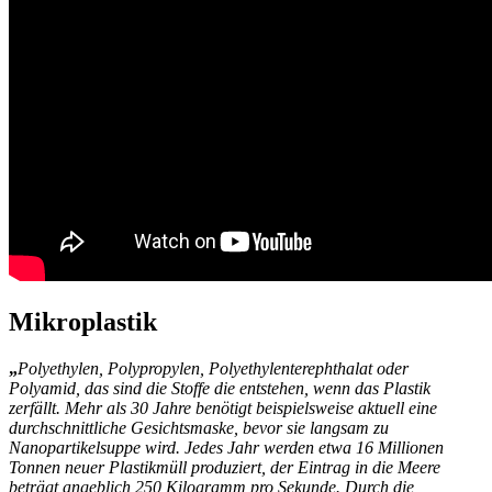
Mikroplastik
„
Polyethylen, Polypropylen, Polyethylenterephthalat oder
Polyamid, das sind die Stoffe die entstehen, wenn das Plastik
zerfällt. Mehr als 30 Jahre benötigt beispielsweise aktuell eine
durchschnittliche Gesichtsmaske, bevor sie langsam zu
Nanopartikelsuppe wird. Jedes Jahr werden etwa 16 Millionen
Tonnen neuer Plastikmüll produziert, der Eintrag in die Meere
beträgt angeblich 250 Kilogramm pro Sekunde. Durch die