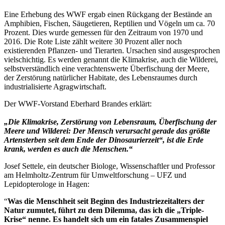
Eine Erhebung des WWF ergab einen Rückgang der Bestände an
Amphibien, Fischen, Säugetieren, Reptilien und Vögeln um ca. 70
Prozent. Dies wurde gemessen für den Zeitraum von 1970 und
2016. Die Rote Liste zählt weitere 30 Prozent aller noch
existierenden Pflanzen- und Tierarten. Ursachen sind ausgesprochen
vielschichtig. Es werden genannt die Klimakrise, auch die Wilderei,
selbstverständlich eine verachtenswerte Überfischung der Meere,
der Zerstörung natürlicher Habitate, des Lebensraumes durch
industrialisierte Agragwirtschaft.
Der WWF-Vorstand Eberhard Brandes erklärt:
„Die Klimakrise, Zerstörung von Lebensraum, Überfischung der
Meere und Wilderei: Der Mensch verursacht gerade das größte
Artensterben seit dem Ende der Dinosaurierzeit“, ist die Erde
krank, werden es auch die Menschen.“
Josef Settele, ein deutscher Biologe, Wissenschaftler und Professor
am Helmholtz-Zentrum für Umweltforschung – UFZ und
Lepidopterologe in Hagen:
“
Was die Menschheit seit Beginn des Industriezeitalters der
Natur zumutet, führt zu dem Dilemma, das ich die „Triple-
Krise“ nenne. Es handelt sich um ein fatales Zusammenspiel