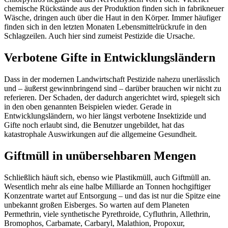
chemische Rückstände aus der Produktion finden sich in fabrikneuer
Wäsche, dringen auch über die Haut in den Körper. Immer häufiger
finden sich in den letzten Monaten Lebensmittelrückrufe in den
Schlagzeilen. Auch hier sind zumeist Pestizide die Ursache.
Verbotene Gifte in Entwicklungsländern
Dass in der modernen Landwirtschaft Pestizide nahezu unerlässlich
und – äußerst gewinnbringend sind – darüber brauchen wir nicht zu
referieren. Der Schaden, der dadurch angerichtet wird, spiegelt sich
in den oben genannten Beispielen wieder. Gerade in
Entwicklungsländern, wo hier längst verbotene Insektizide und
Gifte noch erlaubt sind, die Benutzer ungebildet, hat das
katastrophale Auswirkungen auf die allgemeine Gesundheit.
Giftmüll in unübersehbaren Mengen
Schließlich häuft sich, ebenso wie Plastikmüll, auch Giftmüll an.
Wesentlich mehr als eine halbe Milliarde an Tonnen hochgiftiger
Konzentrate wartet auf Entsorgung – und das ist nur die Spitze eine
unbekannt großen Eisberges. So warten auf dem Planeten
Permethrin, viele synthetische Pyrethroide, Cyfluthrin, Allethrin,
Bromophos, Carbamate, Carbaryl, Malathion, Propoxur,