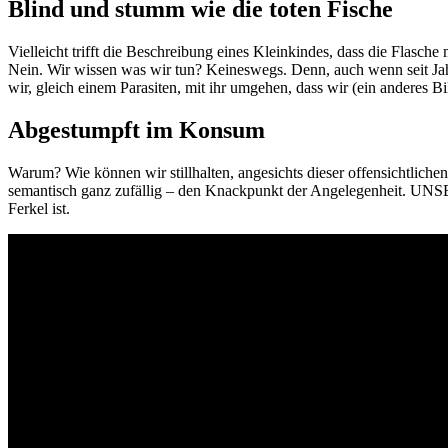
Blind und stumm wie die toten Fische
Vielleicht trifft die Beschreibung eines Kleinkindes, dass die Flasche
Nein. Wir wissen was wir tun? Keineswegs. Denn, auch wenn seit Jahr
wir, gleich einem Parasiten, mit ihr umgehen, dass wir (ein anderes 
Abgestumpft im Konsum
Warum? Wie können wir stillhalten, angesichts dieser offensichtliche
semantisch ganz zufällig – den Knackpunkt der Angelegenheit. UNSER
Ferkel ist.