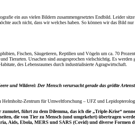
ografie ein aus vielen Bildern zusammengesetztes Endbild. Leider sitze
chte auch nicht, dass wir welches haben. So können wir das Bild nur 
bien, Fischen, Säugetieren, Reptilien und Vögeln um ca. 70 Prozent
- und Tierarten. Ursachen sind ausgesprochen vielschichtig. Es werden g
abitate, des Lebensraumes durch industrialisierte Agragwirtschaft.
re und Wilderei: Der Mensch verursacht gerade das größte Artenster
or am Helmholtz-Zentrum für Umweltforschung – UFZ und Lepidopterolog
ur zumutet, führt zu dem Dilemma, das ich die „Triple-Krise“ nenn
heiten, die von Tier zu Mensch (und umgekehrt) übertragen werde
laria, Aids, Ebola, MERS und SARS (Covid) und diverse Formen d