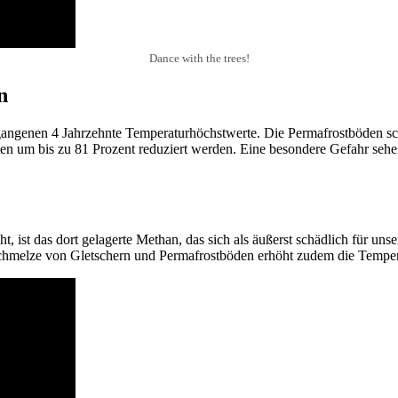
Dance with the trees!
n
angenen 4 Jahrzehnte Temperaturhöchstwerte. Die Permafrostböden schm
n um bis zu 81 Prozent reduziert werden. Eine besondere Gefahr sehen
ist das dort gelagerte Methan, das sich als äußerst schädlich für unsere
e Schmelze von Gletschern und Permafrostböden erhöht zudem die Tempe