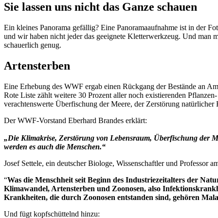
Sie lassen uns nicht das Ganze schauen
Ein kleines Panorama gefällig? Eine Panoramaaufnahme ist in der Fot
und wir haben nicht jeder das geeignete Kletterwerkzeug. Und man mö
schauerlich genug.
Artensterben
Eine Erhebung des WWF ergab einen Rückgang der Bestände an Amphi
Rote Liste zählt weitere 30 Prozent aller noch existierenden Pflanzen
verachtenswerte Überfischung der Meere, der Zerstörung natürlicher H
Der WWF-Vorstand Eberhard Brandes erklärt:
„Die Klimakrise, Zerstörung von Lebensraum, Überfischung der Mee
werden es auch die Menschen.“
Josef Settele, ein deutscher Biologe, Wissenschaftler und Profess
“
Was die Menschheit seit Beginn des Industriezeitalters der Nat
Klimawandel, Artensterben und Zoonosen, also Infektionskrank
Krankheiten, die durch Zoonosen entstanden sind, gehören Ma
Und fügt kopfschüttelnd hinzu: