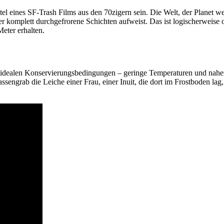
l eines SF-Trash Films aus den 70zigern sein. Die Welt, der Planet weis
r komplett durchgefrorene Schichten aufweist. Das ist logischerweise 
eter erhalten.
ei idealen Konservierungsbedingungen – geringe Temperaturen und nahez
grab die Leiche einer Frau, einer Inuit, die dort im Frostboden lag, a