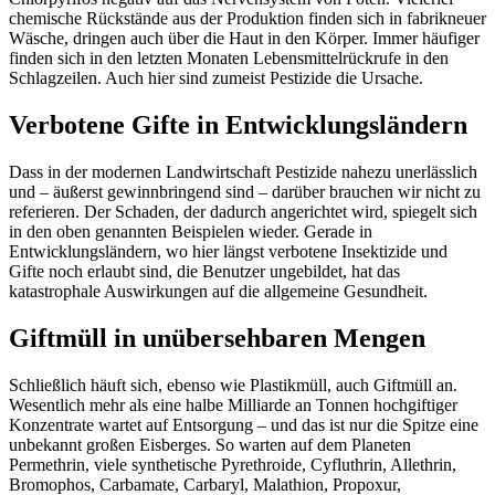
chemische Rückstände aus der Produktion finden sich in fabrikneuer
Wäsche, dringen auch über die Haut in den Körper. Immer häufiger
finden sich in den letzten Monaten Lebensmittelrückrufe in den
Schlagzeilen. Auch hier sind zumeist Pestizide die Ursache.
Verbotene Gifte in Entwicklungsländern
Dass in der modernen Landwirtschaft Pestizide nahezu unerlässlich
und – äußerst gewinnbringend sind – darüber brauchen wir nicht zu
referieren. Der Schaden, der dadurch angerichtet wird, spiegelt sich
in den oben genannten Beispielen wieder. Gerade in
Entwicklungsländern, wo hier längst verbotene Insektizide und
Gifte noch erlaubt sind, die Benutzer ungebildet, hat das
katastrophale Auswirkungen auf die allgemeine Gesundheit.
Giftmüll in unübersehbaren Mengen
Schließlich häuft sich, ebenso wie Plastikmüll, auch Giftmüll an.
Wesentlich mehr als eine halbe Milliarde an Tonnen hochgiftiger
Konzentrate wartet auf Entsorgung – und das ist nur die Spitze eine
unbekannt großen Eisberges. So warten auf dem Planeten
Permethrin, viele synthetische Pyrethroide, Cyfluthrin, Allethrin,
Bromophos, Carbamate, Carbaryl, Malathion, Propoxur,