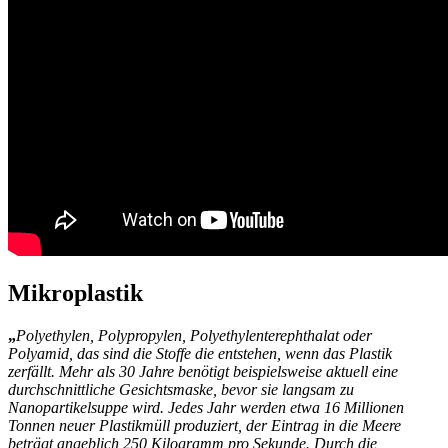
Mikroplastik
„
Polyethylen, Polypropylen, Polyethylenterephthalat oder
Polyamid, das sind die Stoffe die entstehen, wenn das Plastik
zerfällt. Mehr als 30 Jahre benötigt beispielsweise aktuell eine
durchschnittliche Gesichtsmaske, bevor sie langsam zu
Nanopartikelsuppe wird. Jedes Jahr werden etwa 16 Millionen
Tonnen neuer Plastikmüll produziert, der Eintrag in die Meere
beträgt angeblich 250 Kilogramm pro Sekunde. Durch die