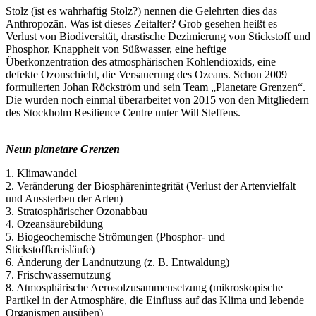
Stolz (ist es wahrhaftig Stolz?) nennen die Gelehrten dies das
Anthropozän. Was ist dieses Zeitalter? Grob gesehen heißt es
Verlust von Biodiversität, drastische Dezimierung von Stickstoff und
Phosphor, Knappheit von Süßwasser, eine heftige
Überkonzentration des atmosphärischen Kohlendioxids, eine
defekte Ozonschicht, die Versauerung des Ozeans. Schon 2009
formulierten Johan Röckström und sein Team „Planetare Grenzen“.
Die wurden noch einmal überarbeitet von 2015 von den Mitgliedern
des Stockholm Resilience Centre unter Will Steffens.
Neun planetare Grenzen
1. Klimawandel
2. Veränderung der Biosphärenintegrität (Verlust der Artenvielfalt
und Aussterben der Arten)
3. Stratosphärischer Ozonabbau
4. Ozeansäurebildung
5. Biogeochemische Strömungen (Phosphor- und
Stickstoffkreisläufe)
6. Änderung der Landnutzung (z. B. Entwaldung)
7. Frischwassernutzung
8. Atmosphärische Aerosolzusammensetzung (mikroskopische
Partikel in der Atmosphäre, die Einfluss auf das Klima und lebende
Organismen ausüben)