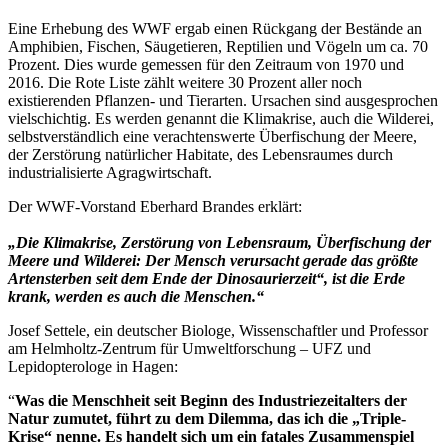
Eine Erhebung des WWF ergab einen Rückgang der Bestände an
Amphibien, Fischen, Säugetieren, Reptilien und Vögeln um ca. 70
Prozent. Dies wurde gemessen für den Zeitraum von 1970 und
2016. Die Rote Liste zählt weitere 30 Prozent aller noch
existierenden Pflanzen- und Tierarten. Ursachen sind ausgesprochen
vielschichtig. Es werden genannt die Klimakrise, auch die Wilderei,
selbstverständlich eine verachtenswerte Überfischung der Meere,
der Zerstörung natürlicher Habitate, des Lebensraumes durch
industrialisierte Agragwirtschaft.
Der WWF-Vorstand Eberhard Brandes erklärt:
„Die Klimakrise, Zerstörung von Lebensraum, Überfischung der
Meere und Wilderei: Der Mensch verursacht gerade das größte
Artensterben seit dem Ende der Dinosaurierzeit“, ist die Erde
krank, werden es auch die Menschen.“
Josef Settele, ein deutscher Biologe, Wissenschaftler und Professor
am Helmholtz-Zentrum für Umweltforschung – UFZ und
Lepidopterologe in Hagen:
“
Was die Menschheit seit Beginn des Industriezeitalters der
Natur zumutet, führt zu dem Dilemma, das ich die „Triple-
Krise“ nenne. Es handelt sich um ein fatales Zusammenspiel