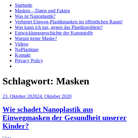
Startseite
Masken – Daten und Fakten
Was ist Nanoplastik?
Verbietet Einweg-Plastikmasken im öffentlichen Raum!
Was kann ich tun, gegen das Plastikproblem?
Entwicklungsgeschichte der Kunststoffe
Warum keine Maske?
Videos
NoPlastique
Kontakt
Privacy Policy
Schlagwort:
Masken
Veröffentlicht
23. Oktober 2020
24. Oktober 2020
am
Wie schadet Nanoplastik aus
Einwegmasken der Gesundheit unserer
Kinder?