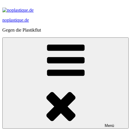
Zum
Inhalt
springen
noplastique.de
Gegen die Plastikflut
Menü