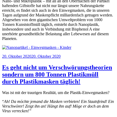
Nano- und Mikroplastik – mit all an den Oberflächen der Partikel
haftenden Giftstoffe hat nicht nur längst unsere Nahrungskette
erreicht, es findet sich auch in den Einwegmasken, die in unseren
Tagen aufgrund der Maskenpflicht milliardenfach getragen werden.
Abgesehen von dem gigantischen Umweltproblem von 1000
Tonnen Kunststoffmüll täglich, entsteht durch Nanoplastik,
insbesondere und auch in Verbindung mit Bisphenol A eine
unerhörte gesundheitliche Belastung aller Lebewesen auf diesem
Planeten.
Veröffentlicht
20. Oktober 2020
20. Oktober 2020
am
Es geht nicht um Verschwörungstheorien
sondern um 800 Tonnen Plastikmüll
durch Plastikmasken täglich!
Was ist mit der traurigen Realität, um die Plastik-Einwegmasken?
“
Ah! Da möchte jemand die Masken verbieten! Ein Staatsfeind! Ein
Verschwörer! Zeigt ihn an! Hängt ihn auf! Möge er doch an dem
Virus verrecken!”