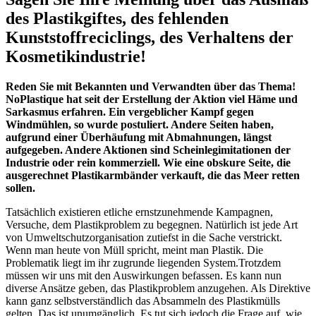
des Plastikgiftes, des fehlenden
Kunststoffreciclings, des Verhaltens der
Kosmetikindustrie!
Reden Sie mit Bekannten und Verwandten über das Thema!
NoPlastique hat seit der Erstellung der Aktion viel Häme und
Sarkasmus erfahren. Ein vergeblicher Kampf gegen
Windmühlen, so wurde postuliert. Andere Seiten haben,
aufgrund einer Überhäufung mit Abmahnungen, längst
aufgegeben. Andere Aktionen sind Scheinlegimitationen der
Industrie oder rein kommerziell. Wie eine obskure Seite, die
ausgerechnet Plastikarmbänder verkauft, die das Meer retten
sollen.
Tatsächlich existieren etliche ernstzunehmende Kampagnen,
Versuche, dem Plastikproblem zu begegnen. Natürlich ist jede Art
von Umweltschutzorganisation zutiefst in die Sache verstrickt.
Wenn man heute von Müll spricht, meint man Plastik. Die
Problematik liegt im ihr zugrunde liegenden System.Trotzdem
müssen wir uns mit den Auswirkungen befassen. Es kann nun
diverse Ansätze geben, das Plastikproblem anzugehen. Als Direktive
kann ganz selbstverständlich das Absammeln des Plastikmülls
gelten. Das ist unumgänglich. Es tut sich jedoch die Frage auf, wie