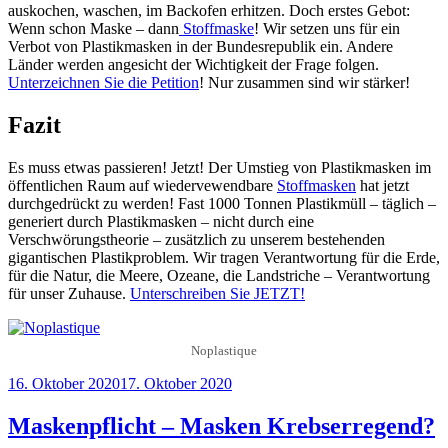
auskochen, waschen, im Backofen erhitzen. Doch erstes Gebot:
Wenn schon Maske – dann
Stoffmaske
! Wir setzen uns für ein
Verbot von Plastikmasken in der Bundesrepublik ein. Andere
Länder werden angesicht der Wichtigkeit der Frage folgen.
Unterzeichnen Sie die Petition
! Nur zusammen sind wir stärker!
Fazit
Es muss etwas passieren! Jetzt! Der Umstieg von Plastikmasken im
öffentlichen Raum auf wiedervewendbare
Stoffmasken
hat jetzt
durchgedrückt zu werden! Fast 1000 Tonnen Plastikmüll – täglich –
generiert durch Plastikmasken – nicht durch eine
Verschwörungstheorie – zusätzlich zu unserem bestehenden
gigantischen Plastikproblem. Wir tragen Verantwortung für die Erde,
für die Natur, die Meere, Ozeane, die Landstriche – Verantwortung
für unser Zuhause.
Unterschreiben Sie JETZT!
Noplastique
Veröffentlicht
16. Oktober 2020
17. Oktober 2020
am
Maskenpflicht – Masken Krebserregend?