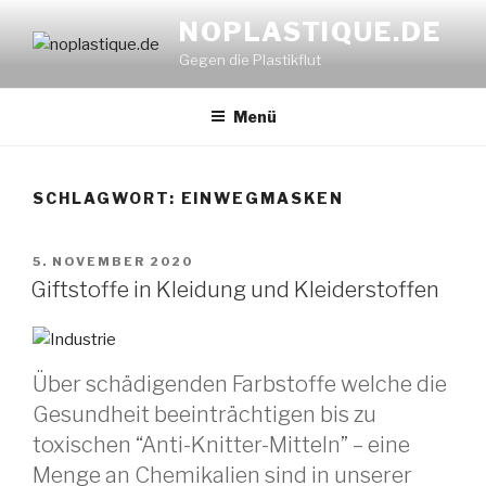
Zum
NOPLASTIQUE.DE
Inhalt
Gegen die Plastikflut
springen
Menü
SCHLAGWORT:
EINWEGMASKEN
VERÖFFENTLICHT
5. NOVEMBER 2020
AM
Giftstoffe in Kleidung und Kleiderstoffen
Über schädigenden Farbstoffe welche die
Gesundheit beeinträchtigen bis zu
toxischen “Anti-Knitter-Mitteln” – eine
Menge an Chemikalien sind in unserer