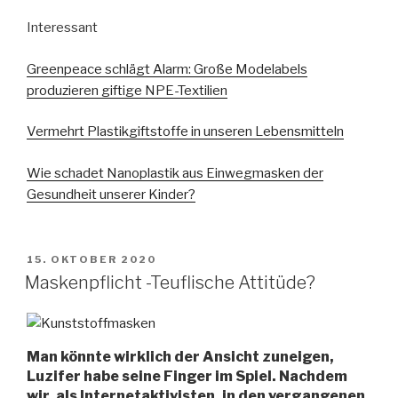
Interessant
Greenpeace schlägt Alarm: Große Modelabels
produzieren giftige NPE-Textilien
Vermehrt Plastikgiftstoffe in unseren Lebensmitteln
Wie schadet Nanoplastik aus Einwegmasken der
Gesundheit unserer Kinder?
VERÖFFENTLICHT
15. OKTOBER 2020
AM
Maskenpflicht -Teuflische Attitüde?
Man könnte wirklich der Ansicht zuneigen,
Luzifer habe seine Finger im Spiel. Nachdem
wir, als Internetaktivisten, in den vergangenen