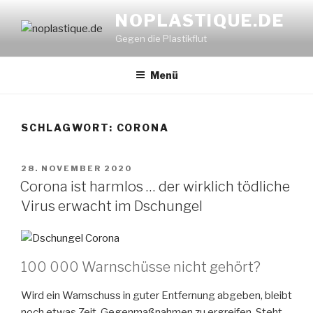
Zum
NOPLASTIQUE.DE
Inhalt
Gegen die Plastikflut
springen
Menü
SCHLAGWORT:
CORONA
VERÖFFENTLICHT
28. NOVEMBER 2020
AM
Corona ist harmlos … der wirklich tödliche
Virus erwacht im Dschungel
100 000 Warnschüsse nicht gehört?
Wird ein Warnschuss in guter Entfernung abgeben, bleibt
noch etwas Zeit, Gegenmaßnahmen zu ergreifen. Steht