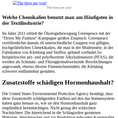
The bees are you!
Welche Chemikalien benutzt man am Häufigsten in
der Textilindustrie?
Im Jahre 2011 erhielt die Ökologiebewegung Greenpeace mit der
“Detox My Fashion”-Kampagne großen Zuspruch. Greenpeace
veröffentlichte damals elf unterschiedliche Gruppen von giftigen,
hochgefährlichen Chmekikalien, die man in der Modeinstrie, in der
Fabrikation von Kleidung und Stoffen, gehäuft vorfindet.So
beispielsweise per- und polyfluorierte Alkylsubstanzen (PFAS), die
werden als Schmutz- und Flüssigkeitsabweisende Beschichtungen
angewandt, ebenso diverse Flammschutzmittel, die Kleidung
schwerer entflammbar gestalten.
Zusatzstoffe schädigen Hormonhaushalt?
Die United States Environmental Protection Agency bestätigt, dass
diese Zusatzstoffe schädigenden Einfluss auf den das Immunsystem
haben ganz henaus so, wie sie den Hormonhaushalt ganz
empfindlich beeinträchtigen. Nicht genug der schlechten
Nachrichten: Die hinreichend in die Schlagzeilen geratenen
Phthalate, Weichmacher und zur Produktion jedweden Kunststoffes