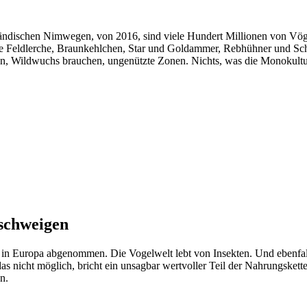
ländischen Nimwegen, von 2016, sind viele Hundert Millionen von Vög
e Feldlerche, Braunkehlchen, Star und Goldammer, Rebhühner und Schn
gen, Wildwuchs brauchen, ungenützte Zonen. Nichts, was die Monokultu
 schweigen
uropa abgenommen. Die Vogelwelt lebt von Insekten. Und ebenfalls 8
 das nicht möglich, bricht ein unsagbar wertvoller Teil der Nahrungskett
n.