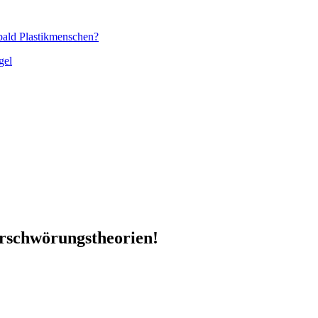
 bald Plastikmenschen?
gel
schwörungstheorien!