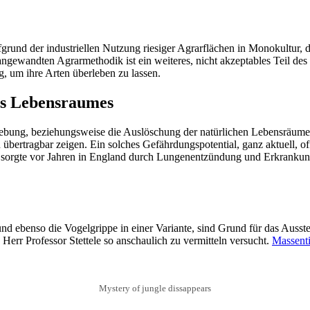
rund der industriellen Nutzung riesiger Agrarflächen in Monokultur, d
angewandten Agrarmethodik ist ein weiteres, nicht akzeptables Teil des
g, um ihre Arten überleben zu lassen.
es Lebensraumes
chiebung, beziehungsweise die Auslöschung der natürlichen Lebensräum
übertragbar zeigen. Ein solches Gefährdungspotential, ganz aktuell, o
rus sorgte vor Jahren in England durch Lungenentzündung und Erkrankun
 ebenso die Vogelgrippe in einer Variante, sind Grund für das Aussterb
Herr Professor Stettele so anschaulich zu vermitteln versucht.
Massenti
Mystery of jungle dissappears