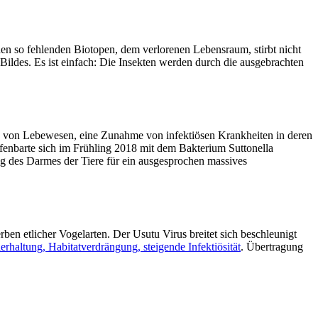
en so fehlenden Biotopen, dem verlorenen Lebensraum, stirbt nicht
 Bildes. Es ist einfach: Die Insekten werden durch die ausgebrachten
e von Lebewesen, eine Zunahme von infektiösen Krankheiten in deren
ffenbarte sich im Frühling 2018 mit dem Bakterium Suttonella
g des Darmes der Tiere für ein ausgesprochen massives
en etlicher Vogelarten. Der Usutu Virus breitet sich beschleunigt
erhaltung, Habitatverdrängung, steigende Infektiösität
. Übertragung