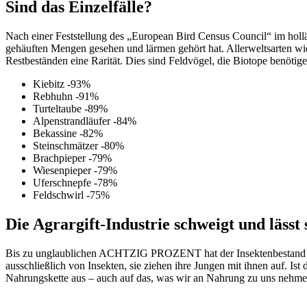
Sind das Einzelfälle?
Nach einer Feststellung des „European Bird Census Council“ im hol
gehäuften Mengen gesehen und lärmen gehört hat. Allerweltsarten wi
Restbeständen eine Rarität. Dies sind Feldvögel, die Biotope benöti
Kiebitz -93%
Rebhuhn -91%
Turteltaube -89%
Alpenstrandläufer -84%
Bekassine -82%
Steinschmätzer -80%
Brachpieper -79%
Wiesenpieper -79%
Uferschnepfe -78%
Feldschwirl -75%
Die Agrargift-Industrie schweigt und lässt
Bis zu unglaublichen ACHTZIG PROZENT hat der Insektenbestand in E
ausschließlich von Insekten, sie ziehen ihre Jungen mit ihnen auf. Ist
Nahrungskette aus – auch auf das, was wir an Nahrung zu uns nehme