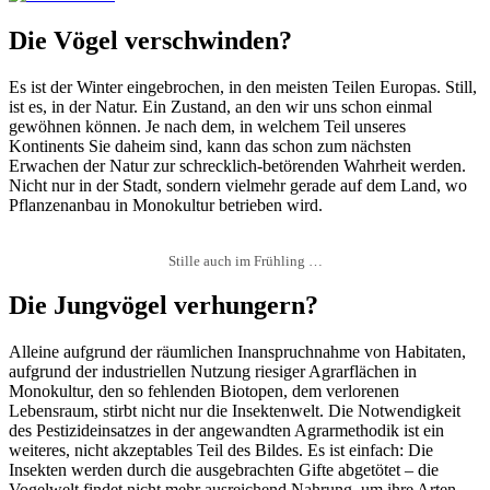
Die Vögel verschwinden?
Es ist der Winter eingebrochen, in den meisten Teilen Europas. Still,
ist es, in der Natur. Ein Zustand, an den wir uns schon einmal
gewöhnen können. Je nach dem, in welchem Teil unseres
Kontinents Sie daheim sind, kann das schon zum nächsten
Erwachen der Natur zur schrecklich-betörenden Wahrheit werden.
Nicht nur in der Stadt, sondern vielmehr gerade auf dem Land, wo
Pflanzenanbau in Monokultur betrieben wird.
Stille auch im Frühling …
Die Jungvögel verhungern?
Alleine aufgrund der räumlichen Inanspruchnahme von Habitaten,
aufgrund der industriellen Nutzung riesiger Agrarflächen in
Monokultur, den so fehlenden Biotopen, dem verlorenen
Lebensraum, stirbt nicht nur die Insektenwelt. Die Notwendigkeit
des Pestizideinsatzes in der angewandten Agrarmethodik ist ein
weiteres, nicht akzeptables Teil des Bildes. Es ist einfach: Die
Insekten werden durch die ausgebrachten Gifte abgetötet – die
Vogelwelt findet nicht mehr ausreichend Nahrung, um ihre Arten