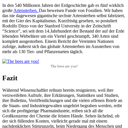
In den 540 Millionen Jahren der Erdgeschichte gab es fünf wirklich
große
Artensterben.
Das beweisen Funde von Fossilien. Wir haben
das nie dagewesen gigantische sechste Artensterben selbst fabriziert,
mit der Gier des Kapitalismus. Kurzfristig gesehen, so postuliert
Rodolfo Dirzo von der Stanford University in der Zeitschrift
“Science”, sei seit dem 14.Jahrhundert der Bestand der auf der Erde
lebenden Wirbeltiere um ein Viertel geschrumpft, 340 Arten sind
komplett ausgestorben. Einem Bericht der Vereinten Nationen
zufolge, äußerst sich das globale Artensterben im Aussterben von
mehr als 130 Tier- und Pflanzenarten täglich.
The bees are you!
Fazit
Während Wissenschaftler reihum bereits resignieren, weil ihre
verzweifelten Aufrufe, ihre Erklärungen, Statistiken und Studien,
ihre Bulletins, Veröffentlichungen und die vielen offenen Briefe an
die Staats- und Industriegewalten ungehört begraben werden, reibt
sich die profitgierige Pharmaindustrie, reiben sich all die
Großkonzerne der Chemie die feisten Hände. Sehen lächelnd, ob
der sich füllenden Konten, vielleicht gerade mal mit einem
nachdenklichen Stirnrunzeln, beim Niedergang des Menschen und