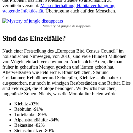
das Problem, das Herr Professor Stettele so anschaulich zu
vermitteln versucht.
Massentierhaltung, Habitatverdrängung,
steigende Infektiösität
. Übertragung auch auf den Menschen.
Mystery of jungle dissappears
Sind das Einzelfälle?
Nach einer Feststellung des „European Bird Census Council“ im
holländischen Nimwegen, von 2016, sind viele Hundert Millionen
von Vögeln einfach verschwunden. Auch solche Arten, die man
früher in gehäuften Mengen gesehen und lärmen gehört hat.
Allerweltsarten wie Feldlerche, Braunkehlchen, Star und
Goldammer, Rebhühner und Schnepfen, Kiebitze – alle nahezu
ausgestorben, nur noch in winzigen Restbeständen eine Rarität. Dies
sind Feldvögel, die Biotope benötigen, Wildwuchs brauchen,
ungenützte Zonen. Nichts, was die Monokultur bieten würde.
Kiebitz -93%
Rebhuhn -91%
Turteltaube -89%
Alpenstrandläufer -84%
Bekassine -82%
Steinschmätzer -80%