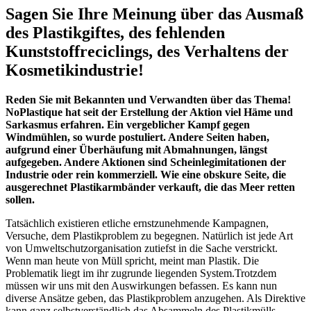
Sagen Sie Ihre Meinung über das Ausmaß
des Plastikgiftes, des fehlenden
Kunststoffreciclings, des Verhaltens der
Kosmetikindustrie!
Reden Sie mit Bekannten und Verwandten über das Thema!
NoPlastique hat seit der Erstellung der Aktion viel Häme und
Sarkasmus erfahren. Ein vergeblicher Kampf gegen
Windmühlen, so wurde postuliert. Andere Seiten haben,
aufgrund einer Überhäufung mit Abmahnungen, längst
aufgegeben. Andere Aktionen sind Scheinlegimitationen der
Industrie oder rein kommerziell. Wie eine obskure Seite, die
ausgerechnet Plastikarmbänder verkauft, die das Meer retten
sollen.
Tatsächlich existieren etliche ernstzunehmende Kampagnen,
Versuche, dem Plastikproblem zu begegnen. Natürlich ist jede Art
von Umweltschutzorganisation zutiefst in die Sache verstrickt.
Wenn man heute von Müll spricht, meint man Plastik. Die
Problematik liegt im ihr zugrunde liegenden System.Trotzdem
müssen wir uns mit den Auswirkungen befassen. Es kann nun
diverse Ansätze geben, das Plastikproblem anzugehen. Als Direktive
kann ganz selbstverständlich das Absammeln des Plastikmülls