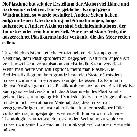
NoPlastique hat seit der Erstellung der Aktion viel Häme und
Sarkasmus erfahren. Ein vergeblicher Kampf gegen
Windmühlen, so wurde postuliert. Andere Seiten haben,
aufgrund einer Überhäufung mit Abmahnungen, längst
aufgegeben. Andere Aktionen sind Scheinlegimitationen der
Industrie oder rein kommerziell. Wie eine obskure Seite, die
ausgerechnet Plastikarmbänder verkauft, die das Meer retten
sollen.
Tatsächlich existieren etliche ernstzunehmende Kampagnen,
Versuche, dem Plastikproblem zu begegnen. Natürlich ist jede Art
von Umweltschutzorganisation zutiefst in die Sache verstrickt.
Wenn man heute von Müll spricht, meint man Plastik. Die
Problematik liegt im ihr zugrunde liegenden System.Trotzdem
müssen wir uns mit den Auswirkungen befassen. Es kann nun
diverse Ansätze geben, das Plastikproblem anzugehen. Als Direktive
kann ganz selbstverständlich das Absammeln des Plastikmülls
gelten. Das ist unumgänglich. Es tut sich jedoch die Frage auf, wie
mit dem nicht verrottbaren Material, das, dies muss man
vergegenwärtigen, in unser aller Leben in unermesslicher Fülle
vorhanden ist, umgegangen werden soll. Finden wir nicht eine
Technologie es umzuwandeln, es in den Weltraum zu schießen,
müssen wir seine Existenz nicht nur akzeptieren, sondern vielmehr
nützen.