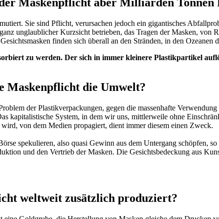
r Maskenpflicht aber Milliarden Tonnen P
utiert. Sie sind Pflicht, verursachen jedoch ein gigantisches Abfall
ganz unglaublicher Kurzsicht betrieben, das Tragen der Masken, von R
n Gesichtsmasken finden sich überall an den Stränden, in den Ozeanen d
rbiert zu werden. Der sich in immer kleinere Plastikpartikel aufl
e Maskenpflicht die Umwelt?
 Problem der Plastikverpackungen, gegen die massenhafte Verwendung vo
Das kapitalistische System, in dem wir uns, mittlerweile ohne Einschrä
t wird, von dem Medien propagiert, dient immer diesem einen Zweck.
rse spekulieren, also quasi Gewinn aus dem Untergang schöpfen, so stü
ktion und den Vertrieb der Masken. Die Gesichtsbedeckung aus Kunststoff
cht weltweit zusätzlich produziert?
ht ist eine Goldgrube, die Herstellung von Masken gleiche dem Drucke