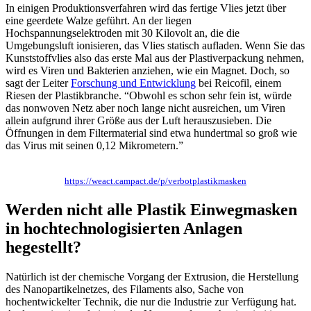
In einigen Produktionsverfahren wird das fertige Vlies jetzt über
eine geerdete Walze geführt. An der liegen
Hochspannungselektroden mit 30 Kilovolt an, die die
Umgebungsluft ionisieren, das Vlies statisch aufladen. Wenn Sie das
Kunststoffvlies also das erste Mal aus der Plastiverpackung nehmen,
wird es Viren und Bakterien anziehen, wie ein Magnet. Doch, so
sagt der Leiter
Forschung und Entwicklung
bei Reicofil, einem
Riesen der Plastikbranche. “Obwohl es schon sehr fein ist, würde
das nonwoven Netz aber noch lange nicht ausreichen, um Viren
allein aufgrund ihrer Größe aus der Luft herauszusieben. Die
Öffnungen in dem Filtermaterial sind etwa hundertmal so groß wie
das Virus mit seinen 0,12 Mikrometern.”
https://weact.campact.de/p/verbotplastikmasken
Werden nicht alle Plastik Einwegmasken
in hochtechnologisierten Anlagen
hegestellt?
Natürlich ist der chemische Vorgang der Extrusion, die Herstellung
des Nanopartikelnetzes, des Filaments also, Sache von
hochentwickelter Technik, die nur die Industrie zur Verfügung hat.