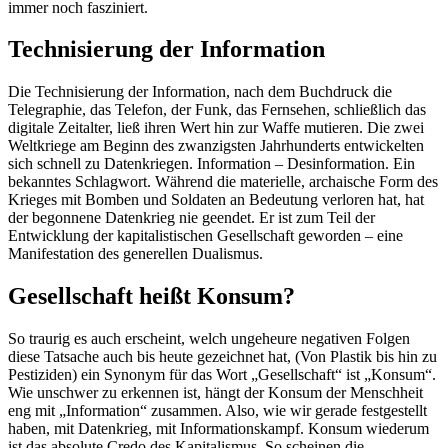
immer noch fasziniert.
Technisierung der Information
Die Technisierung der Information, nach dem Buchdruck die
Telegraphie, das Telefon, der Funk, das Fernsehen, schließlich das
digitale Zeitalter, ließ ihren Wert hin zur Waffe mutieren. Die zwei
Weltkriege am Beginn des zwanzigsten Jahrhunderts entwickelten
sich schnell zu Datenkriegen. Information – Desinformation. Ein
bekanntes Schlagwort. Während die materielle, archaische Form des
Krieges mit Bomben und Soldaten an Bedeutung verloren hat, hat
der begonnene Datenkrieg nie geendet. Er ist zum Teil der
Entwicklung der kapitalistischen Gesellschaft geworden – eine
Manifestation des generellen Dualismus.
Gesellschaft heißt Konsum?
So traurig es auch erscheint, welch ungeheure negativen Folgen
diese Tatsache auch bis heute gezeichnet hat, (Von Plastik bis hin zu
Pestiziden) ein Synonym für das Wort „Gesellschaft“ ist „Konsum“.
Wie unschwer zu erkennen ist, hängt der Konsum der Menschheit
eng mit „Information“ zusammen. Also, wie wir gerade festgestellt
haben, mit Datenkrieg, mit Informationskampf. Konsum wiederum
ist das absolute Credo des Kapitalismus. So scheinen die