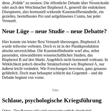
diese „Politik“ zu nennen: Die öffentliche Debatte über Neonicitoide
oder auch den Weichmacher Bisphenol A, generell die endokrinen
Disruptoren, also hormonell wirkende Kunststoffbestandteile, ein
gezieltes, beeinflusstes Pro und aufgeblasenes Contra, bar jeder
Vernunft.
Neue Lüge – neue Studie – neue Debatte?
Hier konnte ein letzter Rest Vernunft überzeugen, Bisphenol A
wurde teilweise verboten. Doch es ist in der Plastikproduktion
absolut unverzichtbar. Die Kunststoffindustrie warf also, nebst
passenden, einwandfreien wissenschaftlichen Studien, das
Bisphenol B auf den Markt. Angeblich nicht hormonell wirksam. In
Wirklichkeit jedoch dieselbe Strukturformel wie Bisphenol A, nur
äußerst leicht verändert. Wie Forschungen beweisen, ganz genauso
gefährlich. Doch man behauptet schlicht das Gegenteil – und die
Debatte beginnt von vorne.
Fake
Schlaue, psychologische Kriegsführung
Oder: „Der Regenwald wird unverantwortlich abgeholzt! –