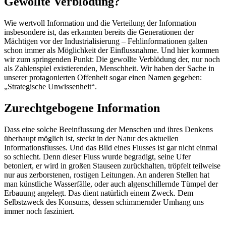
Gewollte Verblödung?
Wie wertvoll Information und die Verteilung der Information
insbesondere ist, das erkannten bereits die Generationen der
Mächtigen vor der Industrialisierung – Fehlinformationen galten
schon immer als Möglichkeit der Einflussnahme. Und hier kommen
wir zum springenden Punkt: Die gewollte Verblödung der, nur noch
als Zahlenspiel existierenden, Menschheit. Wir haben der Sache in
unserer protagonierten Offenheit sogar einen Namen gegeben:
„Strategische Unwissenheit“.
Zurechtgebogene Information
Dass eine solche Beeinflussung der Menschen und ihres Denkens
überhaupt möglich ist, steckt in der Natur des aktuellen
Informationsflusses. Und das Bild eines Flusses ist gar nicht einmal
so schlecht. Denn dieser Fluss wurde begradigt, seine Ufer
betoniert, er wird in großen Stauseen zurückhalten, tröpfelt teilweise
nur aus zerborstenen, rostigen Leitungen. An anderen Stellen hat
man künstliche Wasserfälle, oder auch algenschillernde Tümpel der
Erbauung angelegt. Das dient natürlich einem Zweck. Dem
Selbstzweck des Konsums, dessen schimmernder Umhang uns
immer noch fasziniert.