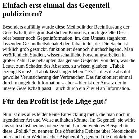
Einfach erst einmal das Gegenteil
publizieren?
Besonders auffällig wurde diese Methodik der Beeinflussung der
Gesellschaft, des grundsätzlichen Konsens, durch gezielte Des –
oder besser noch Gegeninformation, im, den Umsatz stagnieren
lassenden Gesundheitsdebakel der Tabakindustrie. Die Sache ist
wirklich grob gestrickt, funktioniert dennoch durchschlagend. Man
veröffentlicht Studien, wissenschaftliche Forschungsarbeiten in
großer Zahl. Die behaupten das genaue Gegenteil von dem, was die
Leute, zum Schaden des Absatzes, zu wissen glauben. „Tabak
erzeugt Krebs! – Tabak lässt länger leben!“ Es ist dies die absolut
gewollte Verunsicherung der Verbraucher. Das funktioniert einmal
durch mangelnde Information – aber – hier ist der Ansatz der in
unsere Gesellschaft passt – auch durch ein Zuviel an Information.
Für den Profit ist jede Lüge gut?
Nun ist dies alles leider keine Entwicklung mehr, die man noch in
irgendeiner Art und Weise aufhalten könnte. Im Gegenteil, sie wirkt
aus sich selbst heraus potenzierend. Um ein weiteres Beispiel für
diese „Politik“ zu nennen: Die öffentliche Debatte über Neonicitoide
oder auch den Weichmacher Bisphenol A, generell die endokrinen