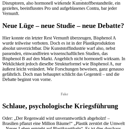
Disruptoren, also hormonell wirkende Kunststoffbestandteile, ein
gezieltes, beeinflusstes Pro und aufgeblasenes Contra, bar jeder
Vernunft.
Neue Lüge – neue Studie – neue Debatte?
Hier konnte ein letzter Rest Vernunft überzeugen, Bisphenol A
wurde teilweise verboten. Doch es ist in der Plastikproduktion
absolut unverzichtbar. Die Kunststoffindustrie warf also, nebst
passenden, einwandfreien wissenschaftlichen Studien, das
Bisphenol B auf den Markt. Angeblich nicht hormonell wirksam. In
Wirklichkeit jedoch dieselbe Strukturformel wie Bisphenol A, nur
äußerst leicht verändert. Wie Forschungen beweisen, ganz genauso
gefährlich. Doch man behauptet schlicht das Gegenteil – und die
Debatte beginnt von vorne.
Fake
Schlaue, psychologische Kriegsführung
Oder: „Der Regenwald wird unverantwortlich abgeholzt! –
Brasilien pflanzt eine Million Bäume!“ „Plastik zerstört die Umwelt
– Neues Leben entsteht auf Plastikpartikeln“. Es ist dies durchaus