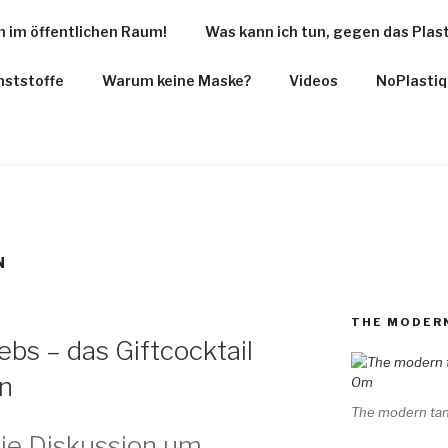
 im öffentlichen Raum!
Was kann ich tun, gegen das Plas
PLASTIQUE.DE
nststoffe
Warum keine Maske?
Videos
NoPlasti
e Plastikflut
N
THE MODERN
bs – das Giftcocktail
n
The modern tan
die Diskussion um