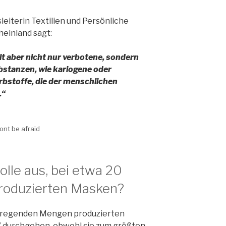
leiterin Textilien und Persönliche
einland sagt:
t aber nicht nur verbotene, sondern
bstanzen, wie kariogene oder
rbstoffe, die der menschlichen
.“
ont be afraid
olle aus, bei etwa 20
 produzierten Masken?
erregenden Mengen produzierten
” durchgehen, obwohl sie zum größten