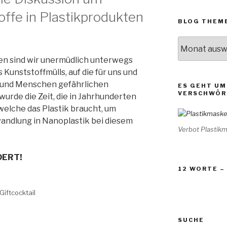
ffe in Plastikprodukten
BLOG THEM
BLOG
THEMEN
en sind wir unermüdlich unterwegs
Kunststoffmülls, auf die für uns und
e und Menschen gefährlichen
ES GEHT UM
VERSCHWÖR
wurde die Zeit, die in Jahrhunderten
welche das Plastik braucht, um
andlung in Nanoplastik bei diesem
Verbot Plastik
DERT!
12 WORTE –
Giftcocktail
SUCHE