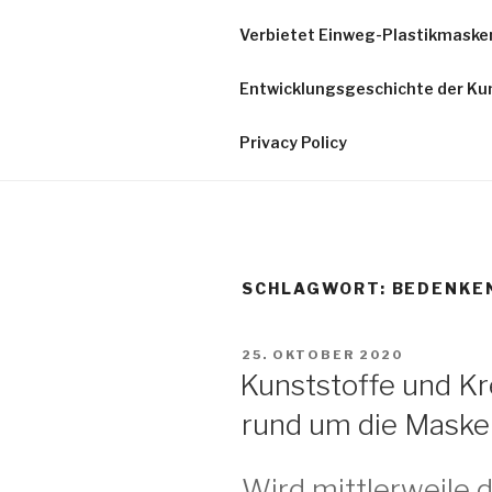
Zum
Verbietet Einweg-Plastikmasken
Inhalt
NO
springen
Entwicklungsgeschichte der Ku
Gegen di
Privacy Policy
SCHLAGWORT:
BEDENKE
VERÖFFENTLICHT
25. OKTOBER 2020
AM
Kunststoffe und Kre
rund um die Maske
Wird mittlerweile 