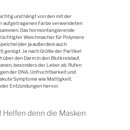
ichtig und hängt von den mit der
er aufgetragenen Farbe verwendeten
usammen. Das hormontangierende
erüchtigter Weichmacher für Polymere
r Speichel (der ja außerdem auch
 genügt. Je nach Größe der Partikel
h über den Darm in den Blutkreislauf,
ganen, besonders der Leber ab. Rufen
en der DNA, Unfruchtbarkeit und
 akute Symptome wie Mattigkeit,
oder Entzündungen hervor.
r! Helfen denn die Masken