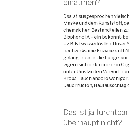
einatmen?
Das ist ausgesprochen vielsch
Maske und dem Kunststoff, d
chemsichen Bestandteilen z
Bisphenol A – ein bekannt-b
– z.B. ist wasserlöslich. Unse
hochwirksame Enzyme enthält)
gelangen sie in die Lunge, auc
lagern sich in den inneren Or
unter Umständen Veränderung
Krebs – auch andere weniger
Dauerhusten, Hautausschlag 
Das ist ja furchtba
überhaupt nicht?