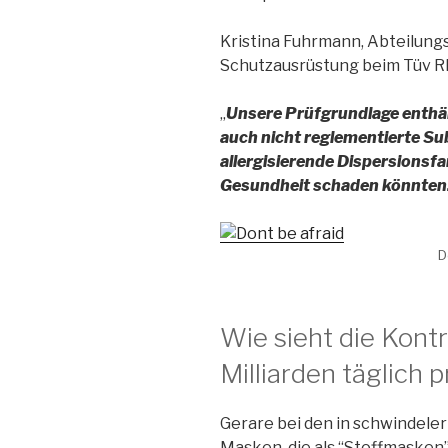
Kristina Fuhrmann, Abteilungs
Schutzausrüstung beim Tüv Rh
„
Unsere Prüfgrundlage enthäl
auch nicht reglementierte Su
allergisierende Dispersionsfa
Gesundheit schaden könnten
D
Wie sieht die Kontr
Milliarden täglich
Gerare bei den in schwindel
Masken, die als “Stoffmasken