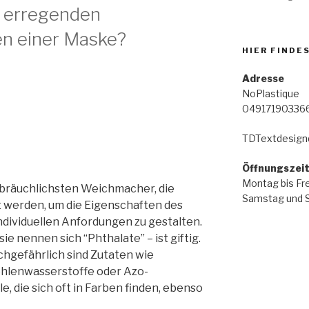
s erregenden
n einer Maske?
HIER FINDE
Adresse
NoPlastique
04917190336
TDTextdesign
Öffnungszei
Montag bis Fre
gebräuchlichsten Weichmacher, die
Samstag und S
 werden, um die Eigenschaften des
ndividuellen Anfordungen zu gestalten.
sie nennen sich “Phthalate” – ist giftig.
chgefährlich sind Zutaten wie
ohlenwasserstoffe oder Azo-
, die sich oft in Farben finden, ebenso