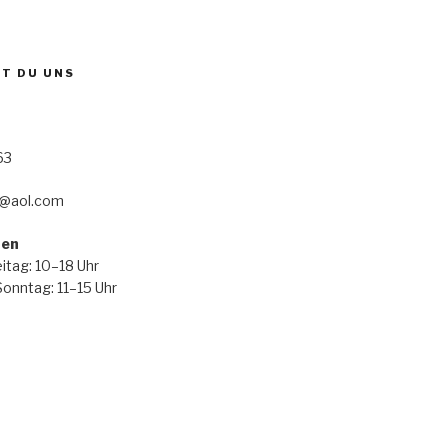
ST DU UNS
63
@aol.com
ten
itag: 10–18 Uhr
onntag: 11–15 Uhr