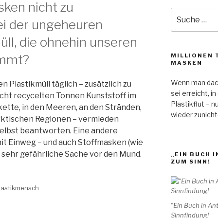
sken nicht zu
Suche
ei der ungeheuren
nach:
ll, die ohnehin unseren
MILLIONEN 
emmt?
MASKEN
Wenn man dacht
 Plastikmüll täglich – zusätzlich zu
sei erreicht, 
cht recycelten Tonnen Kunststoff im
Plastikflut – n
kette, in den Meeren, an den Stränden,
wieder zunich
rktischen Regionen – vermieden
selbst beantworten. Eine andere
 mit Einweg – und auch Stoffmasken (wie
e sehr gefährliche Sache vor den Mund.
„EIN BUCH 
ZUM SINN!
lastikmensch
"Ein Buch in An
Sinnfindung!